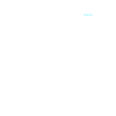
Inicio
Somos 
Somos Ozanam